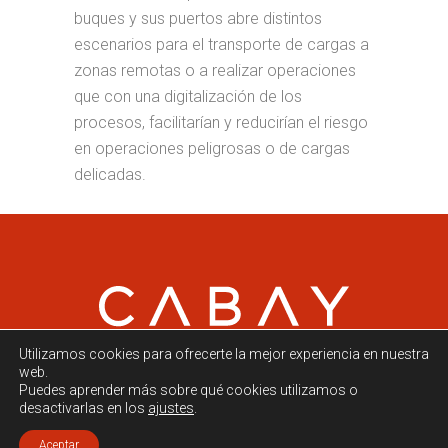
buques y sus puertos abre distintos
escenarios para el transporte de cargas a
zonas remotas o a realizar operaciones
que con una digitalización de los
procesos, facilitarían y reducirían el riesgo
en operaciones peligrosas o de cargas
delicadas.
Utilizamos cookies para ofrecerte la mejor experiencia en nuestra
web.
Puedes aprender más sobre qué cookies utilizamos o
desactivarlas en los
ajustes
.
Política de privacidad
.
Política de Cookies
. Copyright © 2020 Cabay – Connected
Aceptar